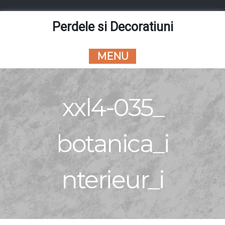
Skip
to
Perdele si Decoratiuni
content
MENU
xxl4-035_
botanica_i
nterieur_i