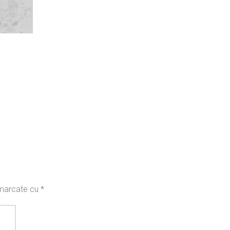
t marcate cu
*