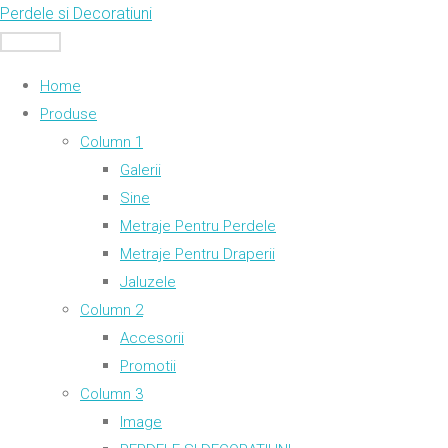
Skip
Perdele si Decoratiuni
to
MENU
content
Home
Produse
Column 1
Galerii
Sine
Metraje Pentru Perdele
Metraje Pentru Draperii
Jaluzele
Column 2
Accesorii
Promotii
Column 3
Image