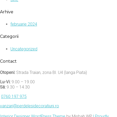
Arhive
februarie 2024
Categorii
Uncategorized
Contact
Otopeni:
Strada Traian, zona Bl. U4 (langa Piata)
Lu-Vi:
9.00 – 19.00
Sâ:
9.30 – 14.30
0760 197 975
vanzari@perdelesidecoratiuni.ro
Interior Designer WordPress Theme
by Misbah WP
| Proudly