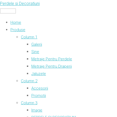
Skip
Perdele si Decoratiuni
to
MENU
content
Home
Produse
Column 1
Galerii
Sine
Metraje Pentru Perdele
Metraje Pentru Draperii
Jaluzele
Column 2
Accesorii
Promotii
Column 3
Image