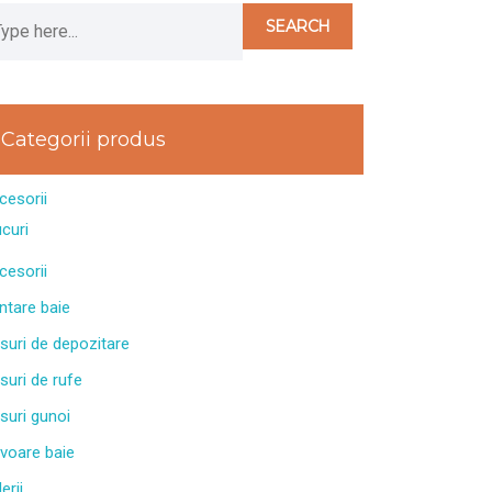
Categorii produs
cesorii
ucuri
cesorii
ntare baie
suri de depozitare
suri de rufe
suri gunoi
voare baie
erii