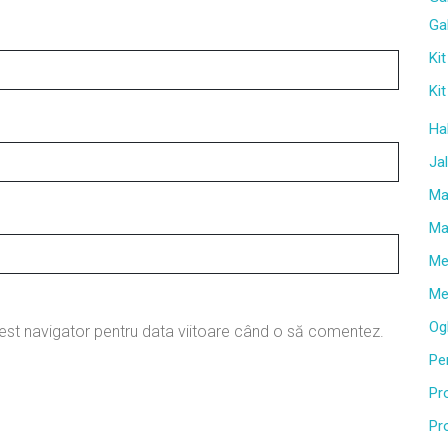
Gal
Kit
Kit
Ha
Ja
Ma
Mat
Me
Me
Ogl
cest navigator pentru data viitoare când o să comentez.
Per
Pr
Pr