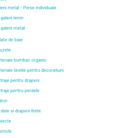
erii metal - Piese individuale
 galerii lemn
 galerii metal
late de baie
luzele
teriale bumbac organic
eriale textile pentru decoratiuni
traje pentru draperii
traje pentru perdele
inzi
dele si draperii finite
oiecte
omotii