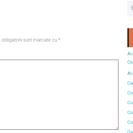
 obligatorii sunt marcate cu
*
Ac
Ci
Ac
Ca
Co
Co
Co
Co
Gal