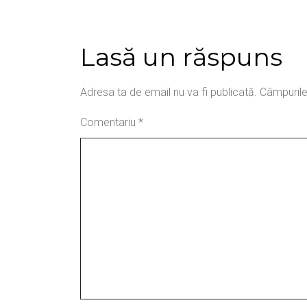
Lasă un răspuns
Adresa ta de email nu va fi publicată.
Câmpurile
Comentariu
*