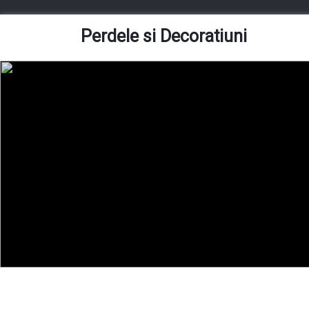
Skip
to
Perdele si Decoratiuni
content