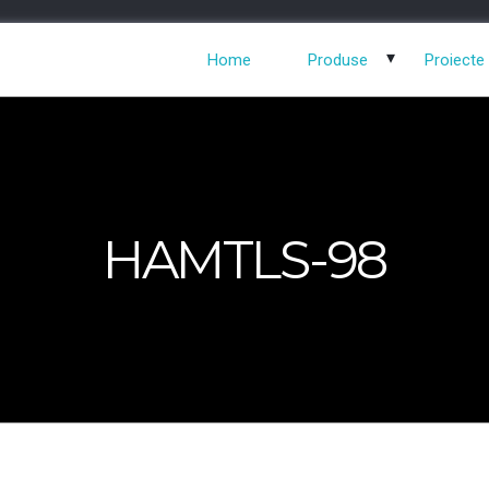
Home
Produse
Proiecte
HAMTLS-98