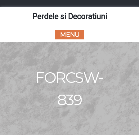
Skip
to
Perdele si Decoratiuni
content
MENU
FORCSW-
839