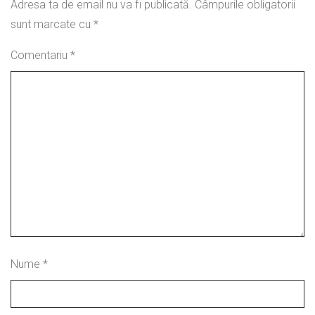
Adresa ta de email nu va fi publicată.
Câmpurile obligatorii
sunt marcate cu
*
Comentariu
*
Nume
*