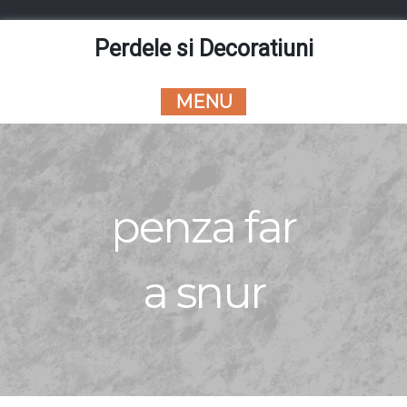
Skip
to
Perdele si Decoratiuni
content
MENU
penza far
a snur