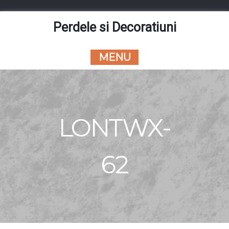
Skip
to
Perdele si Decoratiuni
content
MENU
LONTWX-
62