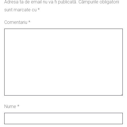
Adresa ta de email nu va fi publicată.
Câmpurile obligatorii
sunt marcate cu
*
Comentariu
*
Nume
*