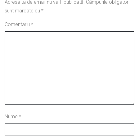
Adresa ta de email nu va fi publicată.
Câmpurile obligatorii
sunt marcate cu
*
Comentariu
*
Nume
*