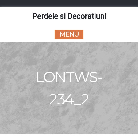
Skip
to
Perdele si Decoratiuni
content
MENU
LONTWS-
234_2