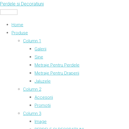
Skip
Perdele si Decoratiuni
to
MENU
content
Home
Produse
Column 1
Galerii
Sine
Metraje Pentru Perdele
Metraje Pentru Draperii
Jaluzele
Column 2
Accesorii
Promotii
Column 3
Image