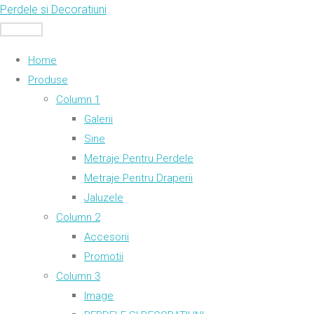
Skip
Perdele si Decoratiuni
to
MENU
content
Home
Produse
Column 1
Galerii
Sine
Metraje Pentru Perdele
Metraje Pentru Draperii
Jaluzele
Column 2
Accesorii
Promotii
Column 3
Image