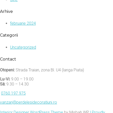
Arhive
februarie 2024
Categorii
Uncategorized
Contact
Otopeni:
Strada Traian, zona Bl. U4 (langa Piata)
Lu-Vi:
9.00 – 19.00
Sâ:
9.30 – 14.30
0760 197 975
vanzari@perdelesidecoratiuni.ro
Interior Designer WordPress Theme
by Misbah WP
| Proudly