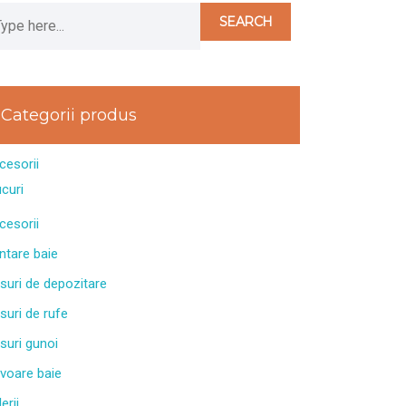
Categorii produs
cesorii
ucuri
cesorii
ntare baie
suri de depozitare
suri de rufe
suri gunoi
voare baie
erii