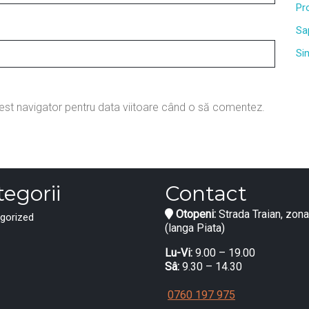
Pr
Sa
Si
cest navigator pentru data viitoare când o să comentez.
egorii
Contact
Otopeni:
Strada Traian, zona
gorized
(langa Piata)
Lu-Vi:
9.00 – 19.00
Sâ:
9.30 – 14.30
0760 197 975