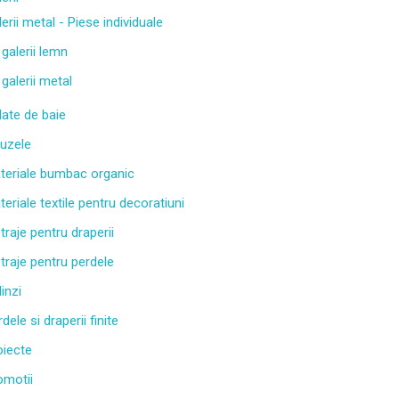
erii metal - Piese individuale
 galerii lemn
 galerii metal
late de baie
luzele
teriale bumbac organic
eriale textile pentru decoratiuni
traje pentru draperii
traje pentru perdele
inzi
dele si draperii finite
oiecte
omotii