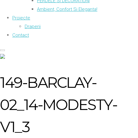
PERDELE SI DECORATIUNI
Ambient, Confort Si Eleganta!
Proiecte
Draperii
Contact
149-BARCLAY-
02_14-MODESTY-
V1_3