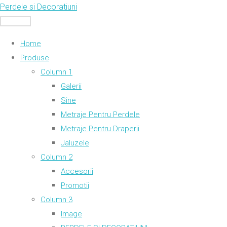
Skip
Perdele si Decoratiuni
to
MENU
content
Home
Produse
Column 1
Galerii
Sine
Metraje Pentru Perdele
Metraje Pentru Draperii
Jaluzele
Column 2
Accesorii
Promotii
Column 3
Image