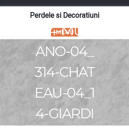
Skip
to
Perdele si Decoratiuni
content
314-MUR
MENU
ANO-04_
314-CHAT
EAU-04_1
4-GIARDI