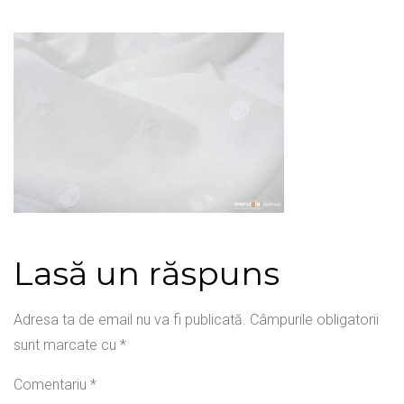
Lasă un răspuns
Adresa ta de email nu va fi publicată.
Câmpurile obligatorii
sunt marcate cu
*
Comentariu
*