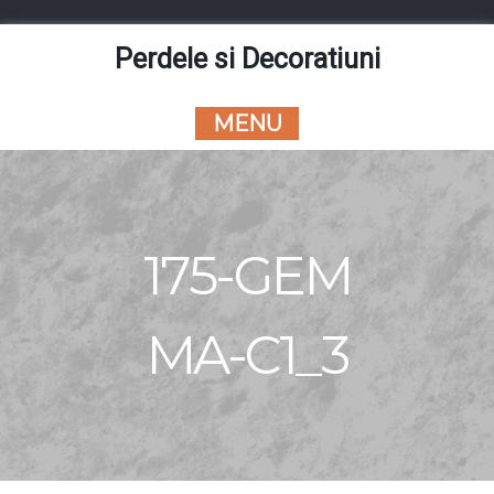
Skip
to
Perdele si Decoratiuni
content
MENU
175-GEM
MA-C1_3