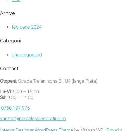
Arhive
februarie 2024
Categorii
Uncategorized
Contact
Otopeni:
Strada Traian, zona Bl. U4 (langa Piata)
Lu-Vi:
9.00 – 19.00
Sâ:
9.30 – 14.30
0760 197 975
vanzari@perdelesidecoratiuni.ro
Interior Designer WordPress Theme
by Misbah WP
| Proudly