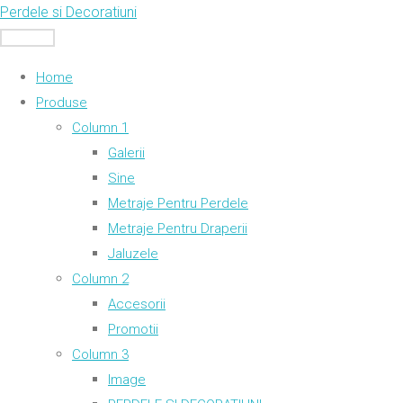
Skip
Perdele si Decoratiuni
to
MENU
content
Home
Produse
Column 1
Galerii
Sine
Metraje Pentru Perdele
Metraje Pentru Draperii
Jaluzele
Column 2
Accesorii
Promotii
Column 3
Image