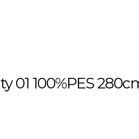
city 01 100%PES 280c