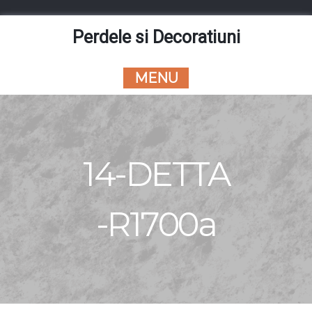
Skip
to
Perdele si Decoratiuni
content
MENU
14-DETTA
-R1700a