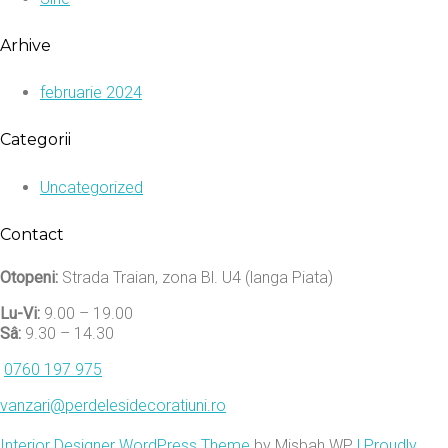
Arhive
februarie 2024
Categorii
Uncategorized
Contact
Otopeni:
Strada Traian, zona Bl. U4 (langa Piata)
Lu-Vi:
9.00 – 19.00
Sâ:
9.30 – 14.30
0760 197 975
vanzari@perdelesidecoratiuni.ro
Interior Designer WordPress Theme
by Misbah WP
| Proudly