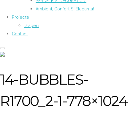
PERDELE SI DECORATIUNI
Ambient, Confort Si Eleganta!
Proiecte
Draperii
Contact
14-BUBBLES-
R1700_2-1-778×1024