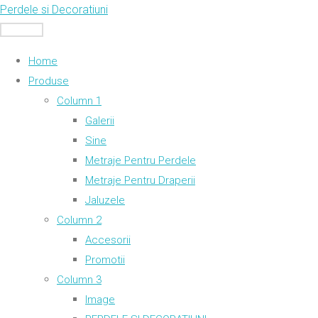
Skip
Perdele si Decoratiuni
to
MENU
content
Home
Produse
Column 1
Galerii
Sine
Metraje Pentru Perdele
Metraje Pentru Draperii
Jaluzele
Column 2
Accesorii
Promotii
Column 3
Image