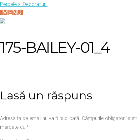
Skip
Perdele si Decoratiuni
MENU
to
content
175-BAILEY-01_4
Lasă un răspuns
Adresa ta de email nu va fi publicată.
Câmpurile obligatorii sunt
marcate cu
*