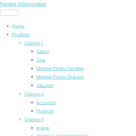
Skip
Perdele si Decoratiuni
to
MENU
content
Home
Produse
Column 1
Galerii
Sine
Metraje Pentru Perdele
Metraje Pentru Draperii
Jaluzele
Column 2
Accesorii
Promotii
Column 3
Image