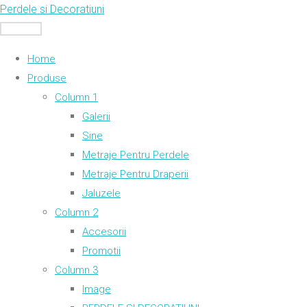
Skip
Perdele si Decoratiuni
to
MENU
content
Home
Produse
Column 1
Galerii
Sine
Metraje Pentru Perdele
Metraje Pentru Draperii
Jaluzele
Column 2
Accesorii
Promotii
Column 3
Image