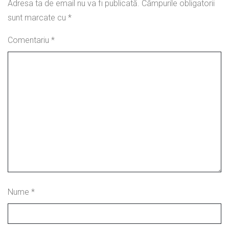
Adresa ta de email nu va fi publicată.
Câmpurile obligatorii
sunt marcate cu
*
Comentariu
*
Nume
*