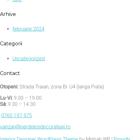
Arhive
februarie 2024
Categorii
Uncategorized
Contact
Otopeni:
Strada Traian, zona Bl. U4 (langa Piata)
Lu-Vi:
9.00 – 19.00
Sâ:
9.30 – 14.30
0760 197 975
vanzari@perdelesidecoratiuni.ro
Interior Designer WordPress Theme
by Misbah WP
| Proudly