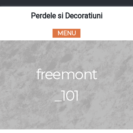
Skip
to
Perdele si Decoratiuni
content
MENU
freemont
_101