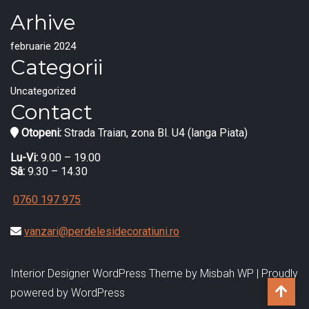
Arhive
februarie 2024
Categorii
Uncategorized
Contact
Otopeni:
Strada Traian, zona Bl. U4 (langa Piata)
Lu-Vi:
9.00 – 19.00
Sâ:
9.30 – 14.30
0760 197 975
vanzari@perdelesidecoratiuni.ro
Interior Designer WordPress Theme
by Misbah WP
| Proudly
powered by WordPress