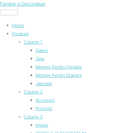
Skip
Perdele si Decoratiuni
to
MENU
content
Home
Produse
Column 1
Galerii
Sine
Metraje Pentru Perdele
Metraje Pentru Draperii
Jaluzele
Column 2
Accesorii
Promotii
Column 3
Image