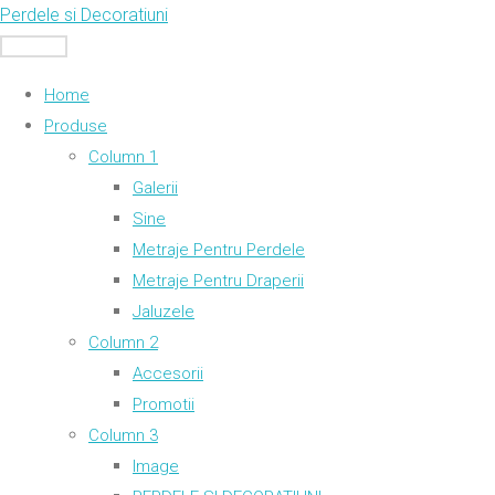
Skip
Perdele si Decoratiuni
to
MENU
content
Home
Produse
Column 1
Galerii
Sine
Metraje Pentru Perdele
Metraje Pentru Draperii
Jaluzele
Column 2
Accesorii
Promotii
Column 3
Image