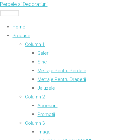
Skip
Perdele si Decoratiuni
to
MENU
content
Home
Produse
Column 1
Galerii
Sine
Metraje Pentru Perdele
Metraje Pentru Draperii
Jaluzele
Column 2
Accesorii
Promotii
Column 3
Image