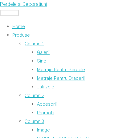
Skip
Perdele si Decoratiuni
to
MENU
content
Home
Produse
Column 1
Galerii
Sine
Metraje Pentru Perdele
Metraje Pentru Draperii
Jaluzele
Column 2
Accesorii
Promotii
Column 3
Image