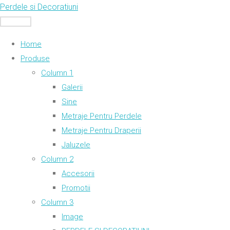
Skip
Perdele si Decoratiuni
to
MENU
content
Home
Produse
Column 1
Galerii
Sine
Metraje Pentru Perdele
Metraje Pentru Draperii
Jaluzele
Column 2
Accesorii
Promotii
Column 3
Image