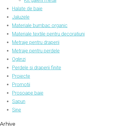
Kit galerii metal
Halate de baie
Jaluzele
Materiale bumbac organic
Materiale textile pentru decoratiuni
Metraje pentru draperii
Metraje pentru perdele
Oglinzi
Perdele si draperii finite
Proiecte
Promotii
Prosoape baie
Sapun
Sine
Arhive