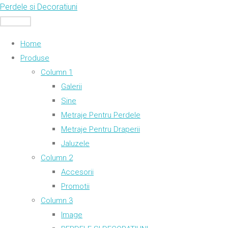
Skip
Perdele si Decoratiuni
to
MENU
content
Home
Produse
Column 1
Galerii
Sine
Metraje Pentru Perdele
Metraje Pentru Draperii
Jaluzele
Column 2
Accesorii
Promotii
Column 3
Image