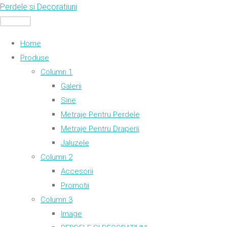
Skip
Perdele si Decoratiuni
to
MENU
content
Home
Produse
Column 1
Galerii
Sine
Metraje Pentru Perdele
Metraje Pentru Draperii
Jaluzele
Column 2
Accesorii
Promotii
Column 3
Image