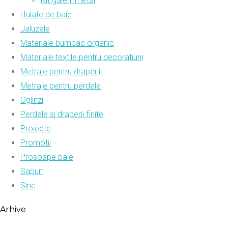
Kit galerii metal
Halate de baie
Jaluzele
Materiale bumbac organic
Materiale textile pentru decoratiuni
Metraje pentru draperii
Metraje pentru perdele
Oglinzi
Perdele si draperii finite
Proiecte
Promotii
Prosoape baie
Sapun
Sine
Arhive