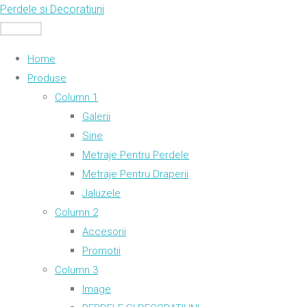
Skip
Perdele si Decoratiuni
to
MENU
content
Home
Produse
Column 1
Galerii
Sine
Metraje Pentru Perdele
Metraje Pentru Draperii
Jaluzele
Column 2
Accesorii
Promotii
Column 3
Image