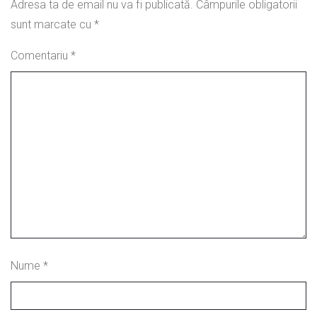
Adresa ta de email nu va fi publicată.
Câmpurile obligatorii
sunt marcate cu
*
Comentariu
*
Nume
*