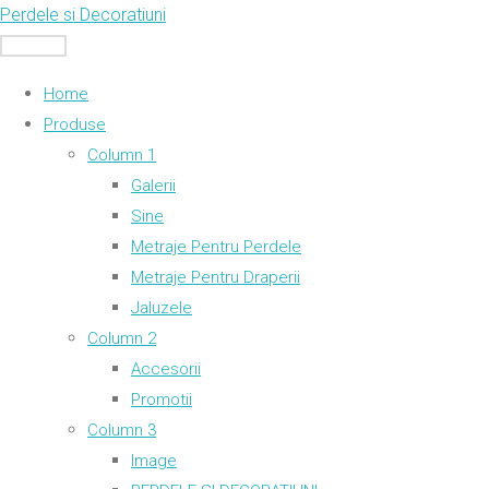
Skip
Perdele si Decoratiuni
to
MENU
content
Home
Produse
Column 1
Galerii
Sine
Metraje Pentru Perdele
Metraje Pentru Draperii
Jaluzele
Column 2
Accesorii
Promotii
Column 3
Image