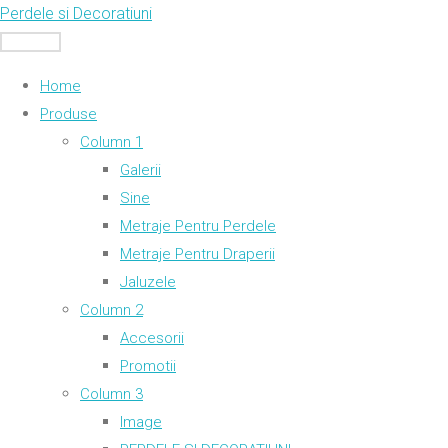
Skip
Perdele si Decoratiuni
to
MENU
content
Home
Produse
Column 1
Galerii
Sine
Metraje Pentru Perdele
Metraje Pentru Draperii
Jaluzele
Column 2
Accesorii
Promotii
Column 3
Image