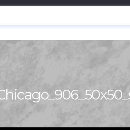
Chicago_906_50x50_