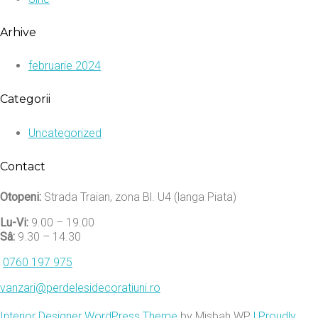
Arhive
februarie 2024
Categorii
Uncategorized
Contact
Otopeni:
Strada Traian, zona Bl. U4 (langa Piata)
Lu-Vi:
9.00 – 19.00
Sâ:
9.30 – 14.30
0760 197 975
vanzari@perdelesidecoratiuni.ro
Interior Designer WordPress Theme
by Misbah WP
| Proudly