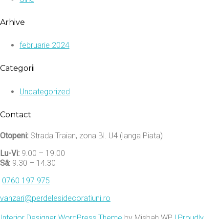
Arhive
februarie 2024
Categorii
Uncategorized
Contact
Otopeni:
Strada Traian, zona Bl. U4 (langa Piata)
Lu-Vi:
9.00 – 19.00
Sâ:
9.30 – 14.30
0760 197 975
vanzari@perdelesidecoratiuni.ro
Interior Designer WordPress Theme
by Misbah WP
| Proudly