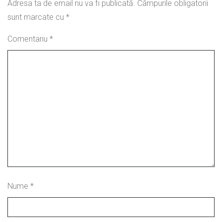
Adresa ta de email nu va fi publicată.
Câmpurile obligatorii
sunt marcate cu
*
Comentariu
*
Nume
*