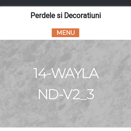
Skip
to
Perdele si Decoratiuni
content
MENU
14-WAYLA
ND-V2_3