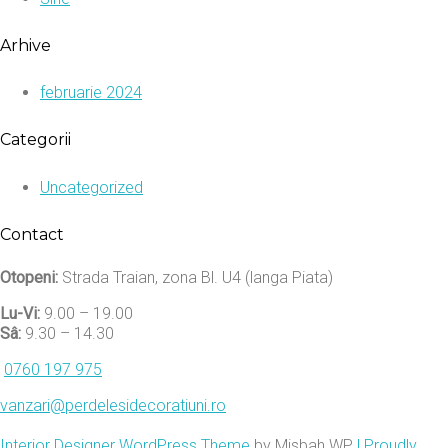
Arhive
februarie 2024
Categorii
Uncategorized
Contact
Otopeni:
Strada Traian, zona Bl. U4 (langa Piata)
Lu-Vi:
9.00 – 19.00
Sâ:
9.30 – 14.30
0760 197 975
vanzari@perdelesidecoratiuni.ro
Interior Designer WordPress Theme
by Misbah WP
| Proudly