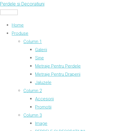
Skip
Perdele si Decoratiuni
to
MENU
content
Home
Produse
Column 1
Galerii
Sine
Metraje Pentru Perdele
Metraje Pentru Draperii
Jaluzele
Column 2
Accesorii
Promotii
Column 3
Image