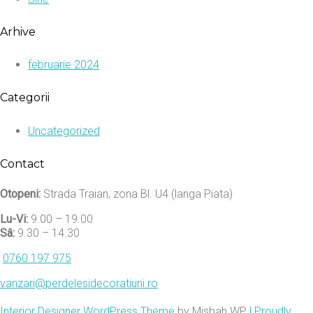
Arhive
februarie 2024
Categorii
Uncategorized
Contact
Otopeni:
Strada Traian, zona Bl. U4 (langa Piata)
Lu-Vi:
9.00 – 19.00
Sâ:
9.30 – 14.30
0760 197 975
vanzari@perdelesidecoratiuni.ro
Interior Designer WordPress Theme
by Misbah WP
| Proudly