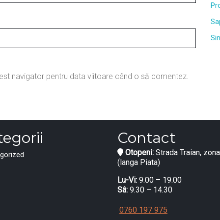
Pr
Sa
Si
cest navigator pentru data viitoare când o să comentez.
egorii
Contact
Otopeni:
Strada Traian, zona
gorized
(langa Piata)
Lu-Vi:
9.00 – 19.00
Sâ:
9.30 – 14.30
0760 197 975