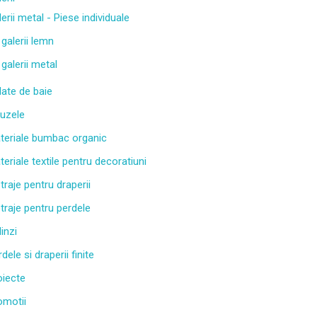
erii metal - Piese individuale
 galerii lemn
 galerii metal
late de baie
luzele
teriale bumbac organic
eriale textile pentru decoratiuni
traje pentru draperii
traje pentru perdele
inzi
dele si draperii finite
oiecte
omotii