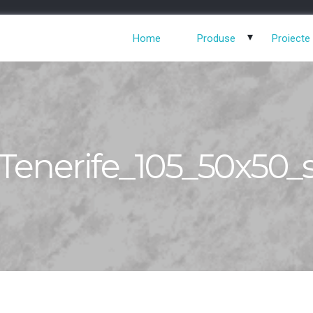
Home
Produse
Proiecte
Tenerife_105_50x50_