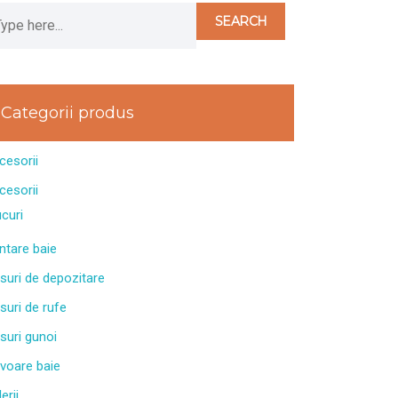
Categorii produs
cesorii
cesorii
ucuri
ntare baie
suri de depozitare
suri de rufe
suri gunoi
voare baie
erii