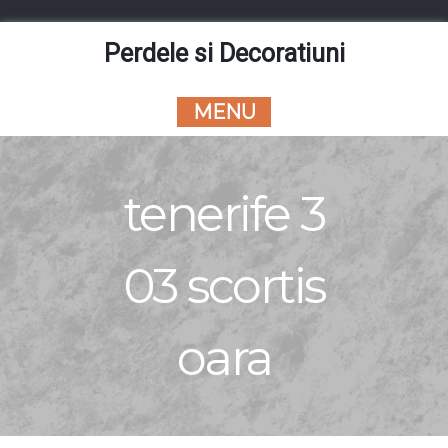
Skip
to
Perdele si Decoratiuni
content
MENU
tenerife 3
03 scortis
oara