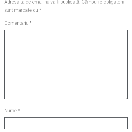
Adresa ta de email nu va fi publicată.
Câmpurile obligatorii
sunt marcate cu
*
Comentariu
*
Nume
*