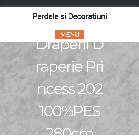
Skip
to
Perdele si Decoratiuni
content
MENU
Draperii D
raperie Pri
ncess 202
100%PES
280cm