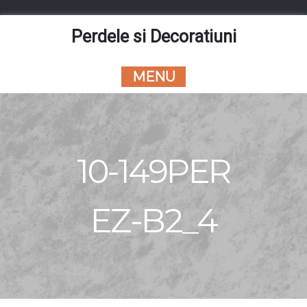
Skip
to
Perdele si Decoratiuni
content
MENU
10-149PER
EZ-B2_4