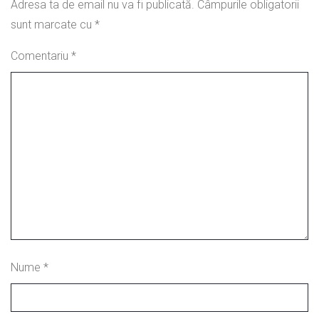
Adresa ta de email nu va fi publicată.
Câmpurile obligatorii
sunt marcate cu
*
Comentariu
*
Nume
*