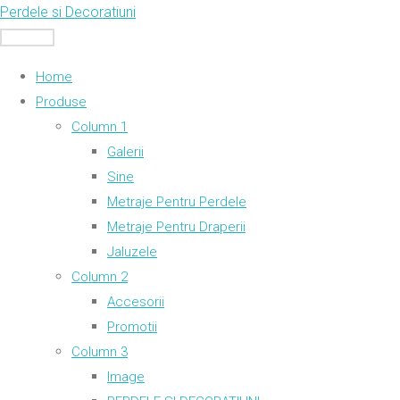
Skip
Perdele si Decoratiuni
to
MENU
content
Home
Produse
Column 1
Galerii
Sine
Metraje Pentru Perdele
Metraje Pentru Draperii
Jaluzele
Column 2
Accesorii
Promotii
Column 3
Image