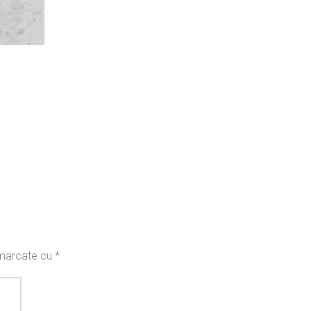
t marcate cu
*